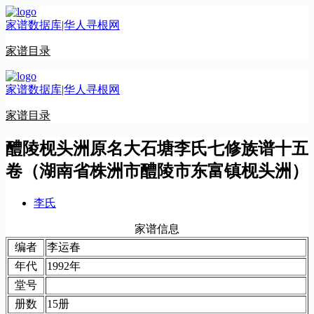
跳
家谱数据库|华人寻根网
至
内
家谱目录
容
家谱数据库|华人寻根网
家谱目录
醴陵枧头洲原名大石塘李氏七修族谱十五
卷（湖南省株洲市醴陵市东富镇枧头洲）
李氏
家谱信息
编者
李运春
年代
1992年
堂号
册数
15册