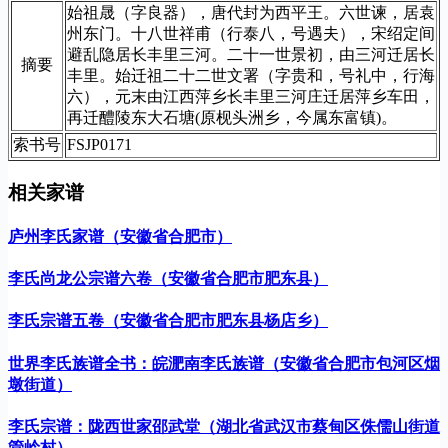
始祖晟（字良器），唐代封为西平王。六世谏，居袁
州东门。十八世祥甫（行泰八，号遇夫），宋绍定间
避乱隐居长丰里三河。二十一世景初，由三河迁居长
摘要
丰里。始迁祖二十二世文署（字贵和，号礼中，行海
六），元末由江西萍乡长丰里三河庄迁居萍乡车田，
再迁醴陵东大石塘(原枧头洲乡，今属东富镇)。
索书号
FSJP0171
相关家谱
庐州李氏家谱（安徽省合肥市）
李氏尚龙公宗谱六卷（安徽省合肥市肥东县）
李氏宗谱五卷（安徽省合肥市肥东县杨店乡）
世界李氏族谱全书：皖淝南李氏族谱（安徽省合肥市包河区烟
墩街道）
李氏宗谱：陇西世家邵武堂（湖北省武汉市蔡甸区侏儒山街道
管岭村）