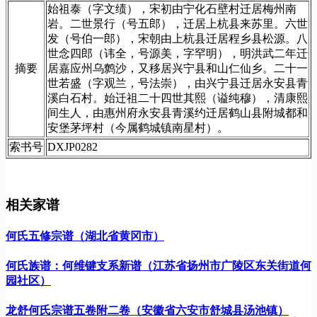
始祖泰（字文绩），宋初由宁化石壁村迁居梅州南
岩。二世景行（号五郎），迁居上杭县来苏里。六世
发（号伯一郎），宋朝由上杭县迁居程乡县松源。八
世念四郎（讳全，号源美，字罕明），明洪武二年迁
摘要
居嘉应州乌鹩沙，又移居兴宁县和山仁仙乡。二十一
世若盛（字观兰，号法崇），由兴宁县迁居永安县青
溪白石村。始迁祖二十四世其熙（谥纯穆），清康熙
间生人，由惠州府永安县青溪约迁居鹤山县附城都和
安堡茅坪村（今属鹤城镇南星村）。
索书号
DXJP0282
相关家谱
何氏五修宗谱（湖北省黄冈市）
何氏族谱：何维键支系新谱（江苏省扬州市广陵区东关街道何
园社区）
龙舒何氏宗谱五卷附二卷（安徽省六安市舒城县汤池镇）