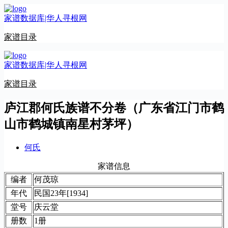
跳
家谱数据库|华人寻根网
至
内
家谱目录
容
家谱数据库|华人寻根网
家谱目录
庐江郡何氏族谱不分卷（广东省江门市鹤
山市鹤城镇南星村茅坪）
何氏
家谱信息
编者
何茂琼
年代
民国23年[1934]
堂号
庆云堂
册数
1册