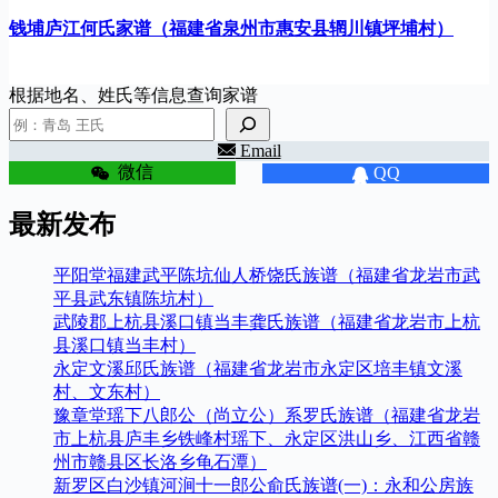
钱埔庐江何氏家谱（福建省泉州市惠安县辋川镇坪埔村）
根据地名、姓氏等信息查询家谱
Email
微信
QQ
最新发布
平阳堂福建武平陈坑仙人桥饶氏族谱（福建省龙岩市武
平县武东镇陈坑村）
武陵郡上杭县溪口镇当丰龚氏族谱（福建省龙岩市上杭
县溪口镇当丰村）
永定文溪邱氏族谱（福建省龙岩市永定区培丰镇文溪
村、文东村）
豫章堂瑶下八郎公（尚立公）系罗氏族谱（福建省龙岩
市上杭县庐丰乡铁峰村瑶下、永定区洪山乡、江西省赣
州市赣县区长洛乡龟石潭）
新罗区白沙镇河涧十一郎公俞氏族谱(一)：永和公房族