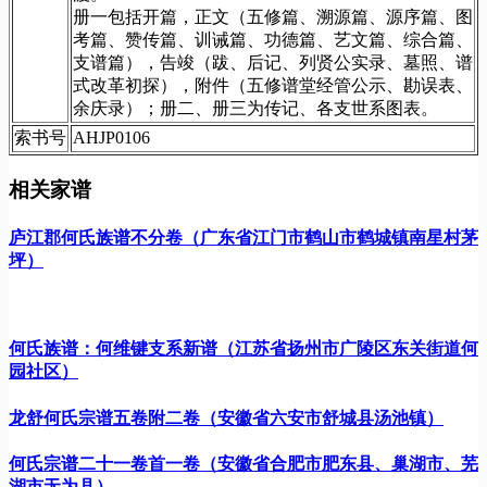
册一包括开篇，正文（五修篇、溯源篇、源序篇、图
考篇、赞传篇、训诫篇、功德篇、艺文篇、综合篇、
支谱篇），告竣（跋、后记、列贤公实录、墓照、谱
式改革初探），附件（五修谱堂经管公示、勘误表、
余庆录）；册二、册三为传记、各支世系图表。
索书号
AHJP0106
相关家谱
庐江郡何氏族谱不分卷（广东省江门市鹤山市鹤城镇南星村茅
坪）
何氏族谱：何维键支系新谱（江苏省扬州市广陵区东关街道何
园社区）
龙舒何氏宗谱五卷附二卷（安徽省六安市舒城县汤池镇）
何氏宗谱二十一卷首一卷（安徽省合肥市肥东县、巢湖市、芜
湖市无为县）