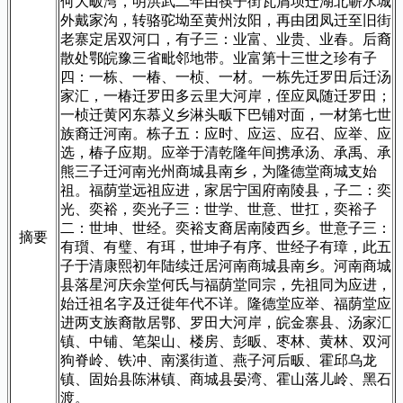
何大畈湾，明洪武二年由筷子街瓦屑坝迁湖北蕲水城
外戴家沟，转骆驼坳至黄州汝阳，再由团凤迁至旧街
老寨定居双河口，有子三：业富、业贵、业春。后裔
散处鄂皖豫三省毗邻地带。业富第十三世之珍有子
四：一栋、一椿、一桢、一材。一栋先迁罗田后迁汤
家汇，一椿迁罗田多云里大河岸，侄应凤随迁罗田；
一桢迁黄冈东慕义乡淋头畈下巴铺对面，一材第七世
族裔迁河南。栋子五：应时、应运、应召、应举、应
选，椿子应期。应举于清乾隆年间携承汤、承禹、承
熊三子迁河南光州商城县南乡，为隆德堂商城支始
祖。福荫堂远祖应进，家居宁国府南陵县，子二：奕
光、奕裕，奕光子三：世学、世意、世扛，奕裕子
二：世坤、世经。奕裕支裔居南陵西乡。世意子三：
摘要
有瓆、有璧、有珥，世坤子有序、世经子有璋，此五
子于清康熙初年陆续迁居河南商城县南乡。河南商城
县落星河庆余堂何氏与福荫堂同宗，先祖同为应进，
始迁祖名字及迁徙年代不详。隆德堂应举、福荫堂应
进两支族裔散居鄂、罗田大河岸，皖金寨县、汤家汇
镇、中铺、笔架山、楼房、彭畈、枣林、黄林、双河
狗脊岭、铁冲、南溪街道、燕子河后畈、霍邱乌龙
镇、固始县陈淋镇、商城县晏湾、霍山落儿岭、黑石
渡。