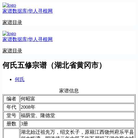
跳
家谱数据库|华人寻根网
至
内
家谱目录
容
家谱数据库|华人寻根网
家谱目录
何氏五修宗谱（湖北省黄冈市）
何氏
家谱信息
编者
何昭富
年代
2008年
堂号
福荫堂、隆德堂
册数
3册
湖北始迁祖先万，绍文长子，原籍江西饶州府乐平县