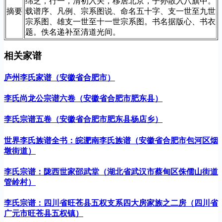
绵芝，行一，清初入关，移居北京，子孙散入八旗中。
摘要
载谱序、凡例、宗系图说、命名五十字、支一世至九世
宗系图、雄支一世至十一世宗系图。书名据版心、书衣
题。佚名递补至清道光间。
相关家谱
庐州李氏家谱（安徽省合肥市）
李氏尚龙公宗谱六卷（安徽省合肥市肥东县）
李氏宗谱五卷（安徽省合肥市肥东县杨店乡）
世界李氏族谱全书：皖淝南李氏族谱（安徽省合肥市包河区烟
墩街道）
李氏宗谱：陇西世家邵武堂（湖北省武汉市蔡甸区侏儒山街道
管岭村）
李氏宗谱：四川省旺苍县五权支系四大房家族之二房（四川省
广元市旺苍县五权镇）