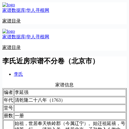
跳
家谱数据库|华人寻根网
至
内
家谱目录
容
家谱数据库|华人寻根网
家谱目录
李氏近房宗谱不分卷（北京市）
李氏
家谱信息
编者
李延强
年代
清乾隆二十八年（1763）
堂号
册数
一册
始祖，世居奉天铁岭郡（今属辽宁）。始迁祖延禧，号