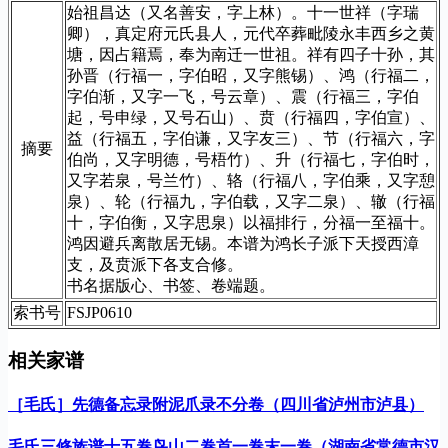
始祖昌达（又名善安，字上林）。十一世祥（字瑞
卿），真定府元氏县人，元代卒葬毗陵永丰西乡之黄
塘，因占籍焉，奉为南迁一世祖。祥有四子十孙，其
孙晋（行福一，字伯昭，又字熊锡）、鸿（行福二，
字伯渐，又字一飞，号云章）、震（行福三，字伯
起，号申绿，又号石山）、贲（行福四，字伯宣）、
益（行福五，字伯谦，又字友三）、节（行福六，字
摘要
伯尚，又字明德，号梧竹）、升（行福七，字伯时，
又字若泉，号兰竹）、辂（行福八，字伯乘，又字憩
泉）、轮（行福九，字伯载，又字二泉）、辙（行福
十，字伯衡，又字思泉）以福排行，分福一至福十。
鸿因避兵离散居无锡。本谱为鸿长子派下天授西漳
支，及贲派下各支合修。
书名据版心、书签、卷端题。
索书号
FSJP0610
相关家谱
［毛氏］先德备忘录附泥爪录不分卷（四川省泸州市泸县）
毛氏三修族谱十五卷鸟山二卷首一卷末一卷（湖南省常德市汉