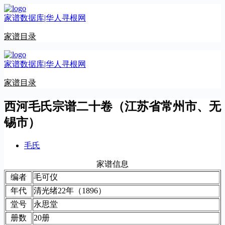
跳
家谱数据库|华人寻根网
至
内
家谱目录
容
家谱数据库|华人寻根网
家谱目录
西河毛氏宗谱二十卷（江苏省常州市、无
锡市）
毛氏
家谱信息
编者
毛可仪
年代
清光绪22年（1896）
堂号
永思堂
册数
20册