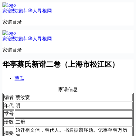
跳
家谱数据库|华人寻根网
至
内
家谱目录
容
家谱数据库|华人寻根网
家谱目录
华亭蔡氏新谱二卷（上海市松江区）
蔡氏
家谱信息
编者
蔡汝贤
年代
明
堂号
册数
二册
始迁祖文信，明代人。书名据谱序题。记事至明万历
摘要