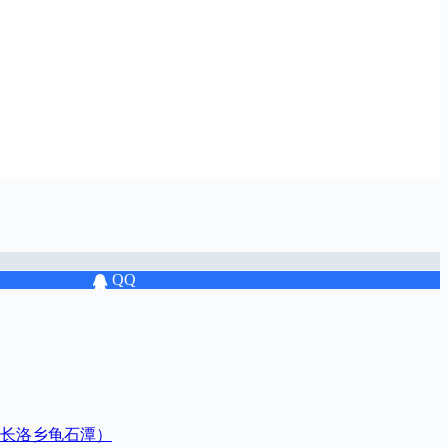
QQ
长洛乡龟石潭）