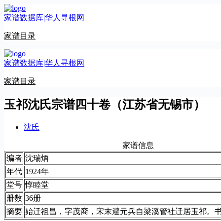
跳
家谱数据库|华人寻根网
至
内
家谱目录
容
家谱数据库|华人寻根网
家谱目录
玉祁沈氏宗谱四十卷（江苏省无锡市）
沈氏
家谱信息
编者
沈瑞炳
年代
1924年
堂号
惇睦堂
册数
36册
摘要
始迁祖昌，字茂裔，宋末避元兵自梁溪管社迁居玉祁。