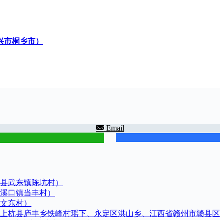
兴市桐乡市）
Email
县武东镇陈坑村）
溪口镇当丰村）
文东村）
上杭县庐丰乡铁峰村瑶下、永定区洪山乡、江西省赣州市赣县区